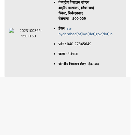
केन्द्रीय विद्यालय संगठन
क्षेत्रीय कार्यालय, (हैदराबाद)
पिकेट, सिकंदराबाद
तेलंगाना – 500 009
ईमेल
:
ro-
hyderabad[at]kvs[dot]gov[dot]in
फ़ोन
: 040-27845649
राज्य
: तेलंगाना
संसदीय निर्वाचन क्षेत्र
: हैदराबाद