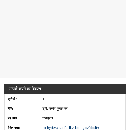
सम्पर्क करने का विवरण
1
श्री. संतोष कुमार एन
उपायुक्त
ro-hyderabad[at]kvs[dot]gov[dot]in