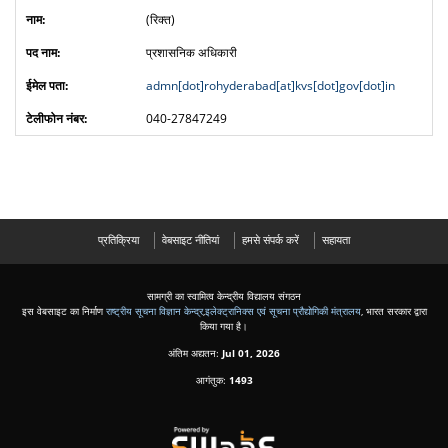
(रिक्त)
प्रशासनिक अधिकारी
admn[dot]rohyderabad[at]kvs[dot]gov[dot]in
040-27847249
प्रतिक्रिया
वेबसाइट नीतियां
हमसे संपर्क करें
सहायता
सामग्री का स्वामित्व केन्द्रीय विद्यालय संगठन
इस वेबसाइट का निर्माण
राष्ट्रीय सूचना विज्ञान केन्द्र
,
इलेक्ट्रानिक्स एवं सूचना प्रौद्योगिकी मंत्रालय
, भारत सरकार द्वारा
किया गया है।
अंतिम अद्यतन:
Jul 01, 2026
आगंतुक:
1493