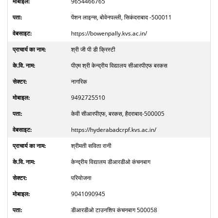
9654466765
पेंशन लाइन्स, बोवेनपल्ली, सिकंदराबाद -500011
https://bowenpally.kvs.ac.in/
श्री जी पी डी क्रिस्टी
पीएम श्री केन्द्रीय विद्यालय सीआरपीएफ बरकस
नागरिक
9492725510
केवी सीआरपीएफ, बरकस, हैदराबाद-500005
https://hyderabadcrpf.kvs.ac.in/
श्रीमती सविता रानी
केन्द्रीय विद्यालय डीआरडीओ कंचनबाग
परियोजना
9041090945
डीआरडीओ टाउनशिप कंचनबाग 500058