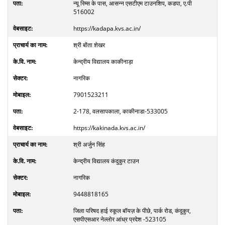
न्यू रिम्स के पास, आसन्न एसटीएम टाउनशिप, कडपा, ए.पी
516002
https://kadapa.kvs.ac.in/
श्री बोंता शेखर
केन्द्रीय विद्यालय काकीनाड़ा
नागरिक
7901523211
2-178, वलसापकाला, काकीनाडा-533005
https://kakinada.kvs.ac.in/
श्री अर्जुन सिंह
केन्द्रीय विद्यालय कंदुकुर टाउन
नागरिक
9448818165
जिला परिषद हाई स्कूल बॉयज़ के पीछे, पार्क रोड, कंदुकुर,
एसपीएसआर नेल्लोर आंध्र प्रदेश -523105