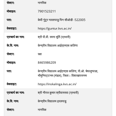
नागरिक
7901523211
केवी गुंटूर नल्लापाडु पिन सीओडी -522005
https://guntur.kvs.ac.in/
श्री पी.वी. रमना मूर्ति (प्रभारी)
केन्द्रीय विद्यालय आईएएनएस कलिंगा
रक्षा
8465986209
केन्द्रीय विद्यालय आईएनएस कलिंगा, पी.ओ. चेपालुप्पाडा,
भीमुनिपट्टनम (मंडल), जिला। विशाखापत्तनम
https://inskalinga.kvs.ac.in/
श्री नीरज कुमार श्रीवास्तवा (प्रभारी)
केन्द्रीय विद्यालय इरलपाडु
नागरिक